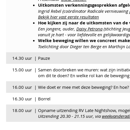
Uitkomsten verkenningsgesprekken afgel
Ingrid Rebel (coördinator Radicale vernieuwing
Bekijk hier vast eerste resultaten
Hoe kijken zij naar de uitkomsten van de
Een jongere, ouder,
Daisy Petrona
(stichting Je
vanuit je hart - voor liefdevolle en gelijkwaardi
Welke beweging willen we concreet mak
Toelichting door Dieger ten Berge en Marthijn L
14.30 uur
|
Pauze
15.00 uur
|
Samen doorbreken we muren: wat zijn initiati
om dit te doen? En welke rol kan de beweging
16.00 uur
|
Wie doet er mee met deze beweging? En hoe?
16.30 uur
|
Borrel
18.00 uur
|
Opname uitzending RV Late Nightshow, mogeli
Uitzending 20.30 - 21.15 uur, via
weekvanderadi