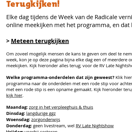
Terugkijken!
Elke dag tijdens de Week van de Radicale vern
online meekijken met het programma, en da
>
Meteen terugkijken
Om zoveel mogelijk mensen de kans te geven om deel te ne
week, kon je op deze pagina bijna elke dag een of meerdere 
meekijken. Kijk hieronder alles terug; voor de RV Late Night
Welke programma-onderdelen dat zijn geweest?
Klik hie
programma naar de onderdelen met een rode stip voor achterg
met een rode stip is een opname gemaakt. Kijk hieronder teru
kijk hier
.
Maandag:
zorg in het verpleeghuis & thuis
Dinsdag:
langdurige ggz
Woensdag:
zorgonderwijs
Donderdag:
geen livestream, wel
RV Late Nightshow
Vrijdag:
voorbij sectoren