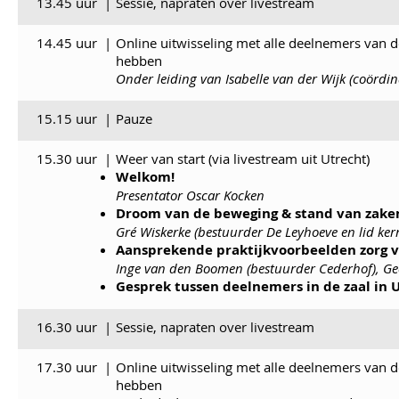
13.45 uur
|
Sessie, napraten over livestream
14.45 uur
|
Online uitwisseling met alle deelnemers van d
hebben
Onder leiding van Isabelle van der Wijk (coördi
15.15 uur
|
Pauze
15.30 uur
|
Weer van start (via livestream uit Utrecht)
Welkom!
Presentator Oscar Kocken
Droom van de beweging & stand van zake
Gré Wiskerke (bestuurder De Leyhoeve en lid ker
Aansprekende praktijkvoorbeelden zorg 
Inge van den Boomen (bestuurder Cederhof), Gee
Gesprek tussen deelnemers in de zaal in 
16.30 uur
|
Sessie, n
apraten over livestream
17.30 uur
|
Online uitwisseling met alle deelnemers van d
hebben