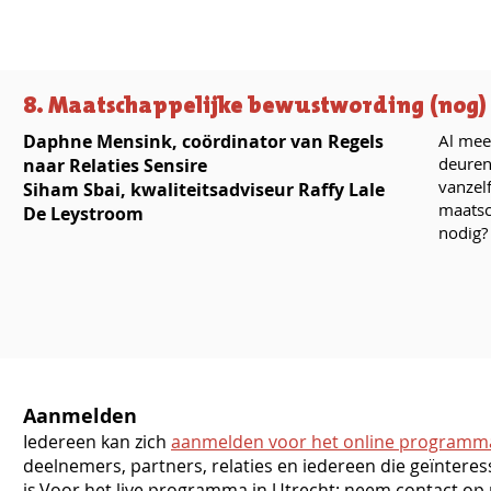
8. Maatschappelijke bewustwording (nog
Daphne Mensink, coördinator van Regels
Al mee
deuren
naar Relaties Sensire
vanzel
Siham Sbai, kwaliteitsadviseur Raffy Lale
maatsc
De Leystroom
nodig?
Aanmelden
Iedereen kan zich
aanmelden voor het online programm
deelnemers, partners, relaties en iedereen die geïntere
is.Voor het live programma in Utrecht: neem contact op