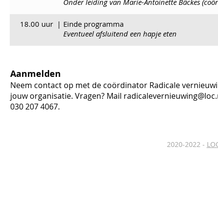
Onder leiding van Marie-Antoinette Bäckes (coö
18.00 uur
|
Einde programma
Eventueel afsluitend een hapje eten
Aanmelden
Neem contact op met de coördinator Radicale vernieuwi
jouw organisatie. Vragen? Mail
radicalevernieuwing@loc.
030 207 4067.
2020-2022 -
LOC