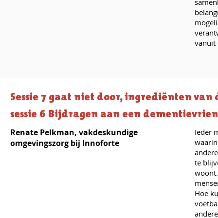
samenl
belang
mogeli
verant
vanuit
Sessie 7 gaat niet door, ingrediënten va
sessie 6 Bijdragen aan een dementievrie
Renate Pelkman, vakdeskundige
Ieder 
waarin 
omgevingszorg bij Innoforte
andere
te bli
woont.
mensen
Hoe ku
voetbal
andere