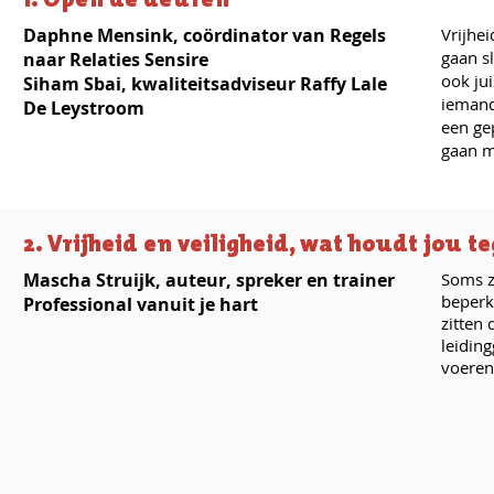
Daphne Mensink, coördinator van Regels
Vrijhei
gaan sl
naar Relaties Sensire
ook ju
Siham Sbai, kwaliteitsadviseur Raffy Lale
iemand
De Leystroom
een ge
gaan m
2. Vrijheid en veiligheid, wat houdt jou t
Mascha Struijk, auteur, spreker en trainer
Soms z
beperk
Professional vanuit je hart
zitten 
leidin
voeren