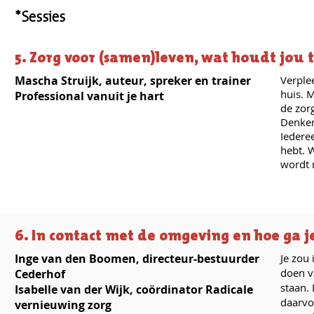
*Sessies
5. Zorg voor (samen)leven, wat houdt jou 
Mascha Struijk, auteur, spreker en trainer
Verple
huis. 
Professional vanuit je hart
de zor
Denken
Iedere
hebt. 
wordt 
6. In contact met de omgeving en hoe ga
Inge van den Boomen, directeur-bestuurder
Je zou
doen v
Cederhof
staan. 
Isabelle van der Wijk, coördinator Radicale
daarvo
vernieuwing zorg