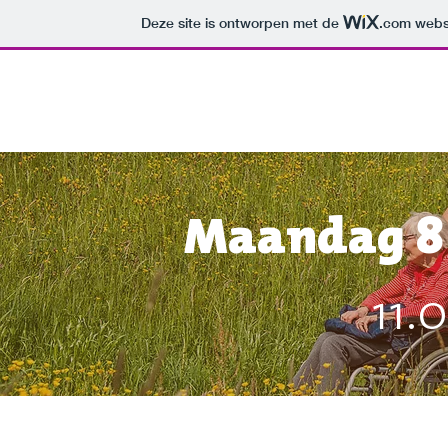
Deze site is ontworpen met de
.com
websi
Maandag 8
11.0