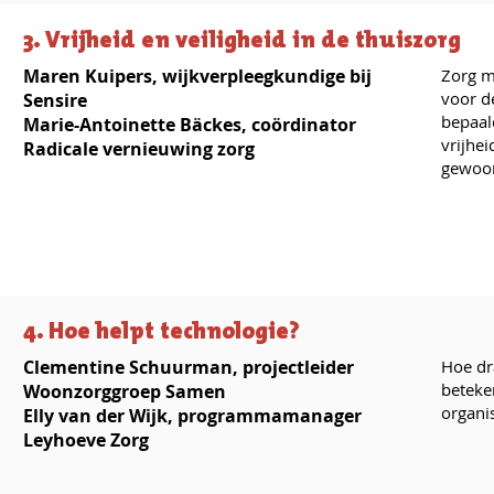
3. Vrijheid en veiligheid in de thuiszorg
Maren Kuipers, wijkverpleegkundige bij
Zorg m
voor d
Sensire
bepaald
Marie-Antoinette Bäckes, coördinator
vrijhei
Radicale vernieuwing zorg
gewoon
4. Hoe helpt technologie?
Clementine Schuurman, projectleider
Hoe dr
beteken
Woonzorggroep Samen
organis
Elly van der Wijk, programmamanager
Leyhoeve Zorg