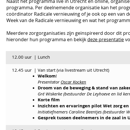
Naast het programma live in Utrecht en online, organi
programma. Per deelnemende organisatie kan het progra
coördinator Radicale vernieuwing of je ook op een van d
Week van de Radicale vernieuwing en wat het programma
Meerdere zorgorganisaties zijn geïnspireerd door dit pr
hieronder hun programma en bekijk
deze presentatie
vo
12.00 uur
|
Lunch
12.45 uur
|
Van start (via livestream uit Utrecht)
Welkom
!
Presentator
Oscar Kocken
Droom van de beweging & stand van zake
Gré Wiskerke (bestuurder De Leyhoeve en lid ker
Korte film
Inzichten en ervaringen pilot Wet zorg e
Initiatiefnemers Caroline Beentjes (bestuurder
Gesprek tussen deelnemers in de zaal in 